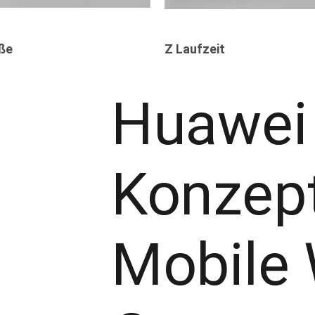
ße
Z Laufzeit
Huawei
Konzep
Mobile 