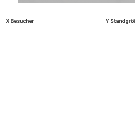
X Besucher
Y Standgrö