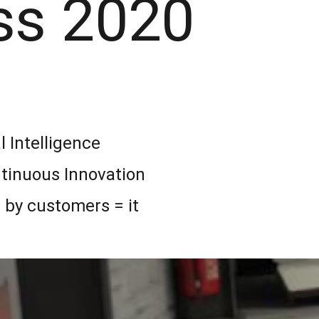
ss 2020
al Intelligence
tinuous Innovation
 by customers = it