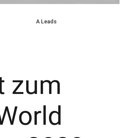
A Leads
t zum
World