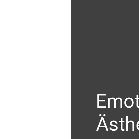
Emot
Ästh