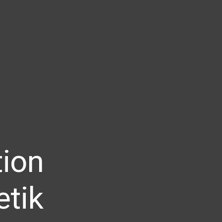
ion
etik