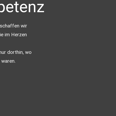
etenz
 schaffen wir
ie im Herzen
nur dorthin, wo
 waren.